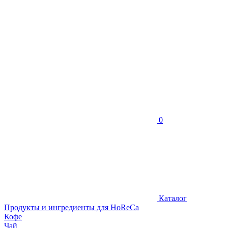
0
Каталог
Продукты и ингредиенты для HoReCa
Кофе
Чай