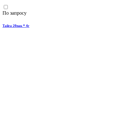
По запросу
Тайга 20пак * 4г