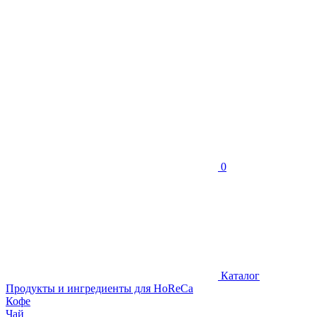
0
Каталог
Продукты и ингредиенты для HoReCa
Кофе
Чай