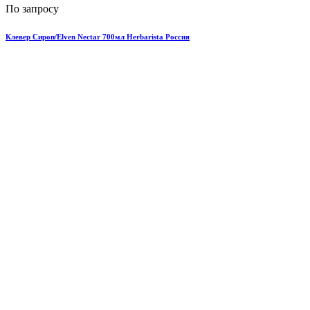
По запросу
Клевер Сироп/Elven Nectar 700мл Herbarista Россия