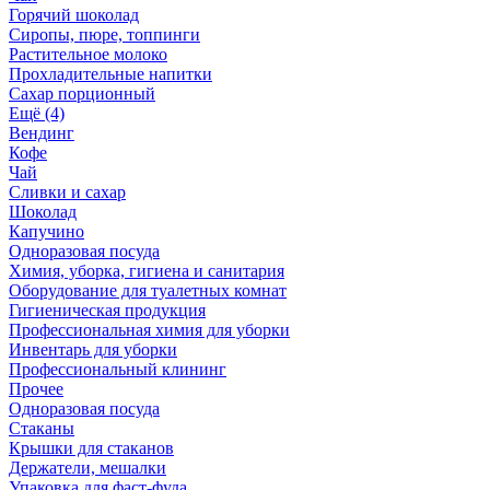
Горячий шоколад
Сиропы, пюре, топпинги
Растительное молоко
Прохладительные напитки
Сахар порционный
Ещё (4)
Вендинг
Кофе
Чай
Сливки и сахар
Шоколад
Капучино
Одноразовая посуда
Химия, уборка, гигиена и санитария
Оборудование для туалетных комнат
Гигиеническая продукция
Профессиональная химия для уборки
Инвентарь для уборки
Профессиональный клининг
Прочее
Одноразовая посуда
Стаканы
Крышки для стаканов
Держатели, мешалки
Упаковка для фаст-фуда