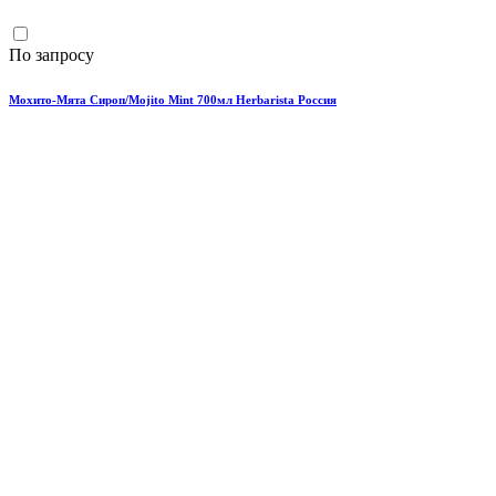
По запросу
Мохито-Мята Сироп/Mojito Mint 700мл Herbarista Россия