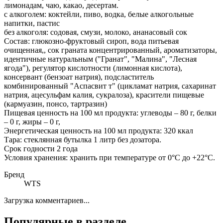
лимонадам, чаю, какао, десертам.
с алкоголем: коктейли, пиво, водка, белые алкогольные
напитки, пастис
без алкоголя: содовая, смузи, молоко, ананасовый сок
Состав: глюкозно-фруктовый сироп, вода питьевая
очищенная,, сок граната концентрированный, ароматизаторы,
идентичные натуральным ("Гранат", "Малина", "Лесная
ягода"), регулятор кислотности (лимонная кислота),
консервант (бензоат натрия), подсластитель
комбинированный "Аспасвит т" (цикламат натрия, сахаринат
натрия, ацесульфам калия, сукралоза), красители пищевые
(кармуазин, понсо, тартразин)
Пищевая ценность на 100 мл продукта: углеводы – 80 г, белки
– 0 г, жиры – 0 г,
Энергетическая ценность на 100 мл продукта: 320 ккал
Тара: стеклянная бутылка 1 литр без дозатора.
Срок годности 2 года
Условия хранения: хранить при температуре от 0°С до +22°С.
Бренд
WTS
Загрузка комментариев...
Популярные в разделе