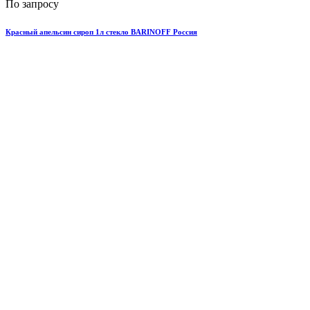
По запросу
Красный апельсин сироп 1л стекло BARINOFF Россия