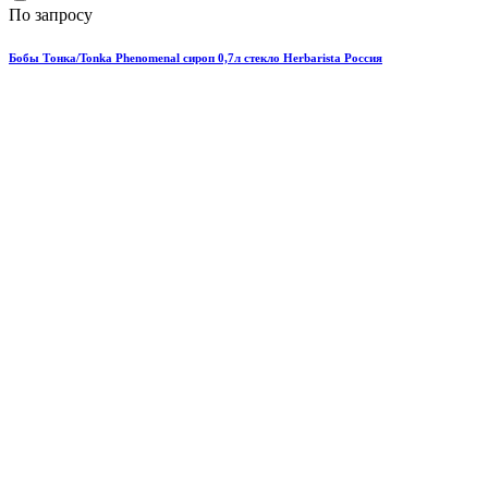
По запросу
Бобы Тонка/Tonka Phenomenal сироп 0,7л стекло Herbarista Россия