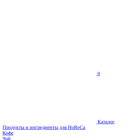
0
Каталог
Продукты и ингредиенты для HoReCa
Кофе
Чай