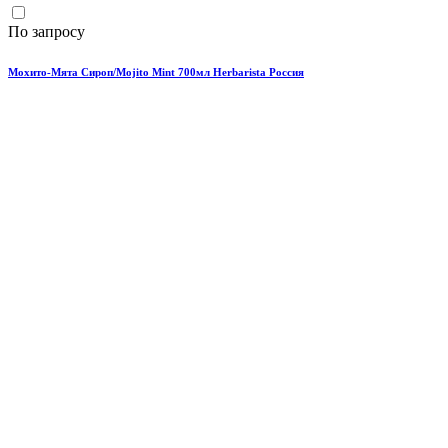
По запросу
Мохито-Мята Сироп/Mojito Mint 700мл Herbarista Россия