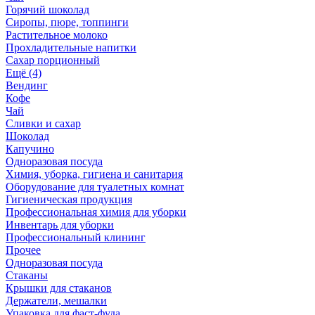
Горячий шоколад
Сиропы, пюре, топпинги
Растительное молоко
Прохладительные напитки
Сахар порционный
Ещё (4)
Вендинг
Кофе
Чай
Сливки и сахар
Шоколад
Капучино
Одноразовая посуда
Химия, уборка, гигиена и санитария
Оборудование для туалетных комнат
Гигиеническая продукция
Профессиональная химия для уборки
Инвентарь для уборки
Профессиональный клининг
Прочее
Одноразовая посуда
Стаканы
Крышки для стаканов
Держатели, мешалки
Упаковка для фаст-фуда