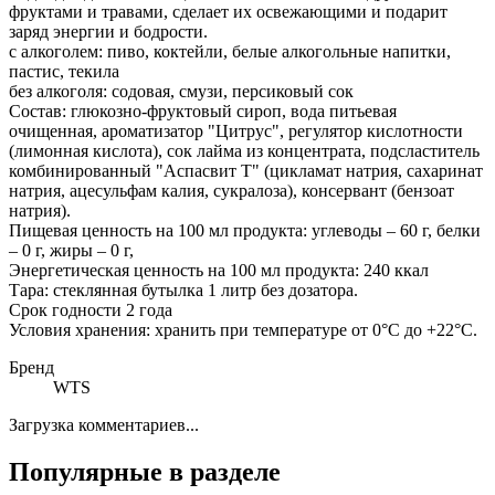
фруктами и травами, сделает их освежающими и подарит
заряд энергии и бодрости.
с алкоголем: пиво, коктейли, белые алкогольные напитки,
пастис, текила
без алкоголя: содовая, смузи, персиковый сок
Состав: глюкозно-фруктовый сироп, вода питьевая
очищенная, ароматизатор "Цитрус", регулятор кислотности
(лимонная кислота), сок лайма из концентрата, подсластитель
комбинированный "Аспасвит Т" (цикламат натрия, сахаринат
натрия, ацесульфам калия, сукралоза), консервант (бензоат
натрия).
Пищевая ценность на 100 мл продукта: углеводы – 60 г, белки
– 0 г, жиры – 0 г,
Энергетическая ценность на 100 мл продукта: 240 ккал
Тара: стеклянная бутылка 1 литр без дозатора.
Срок годности 2 года
Условия хранения: хранить при температуре от 0°С до +22°С.
Бренд
WTS
Загрузка комментариев...
Популярные в разделе