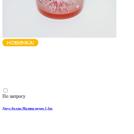
По запросу
Джус-боллы Малина ведро 1,3кг