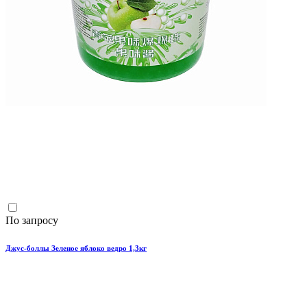
По запросу
Джус-боллы Зеленое яблоко ведро 1,3кг