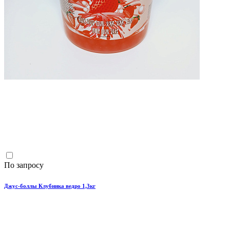
По запросу
Джус-боллы Клубника ведро 1,3кг