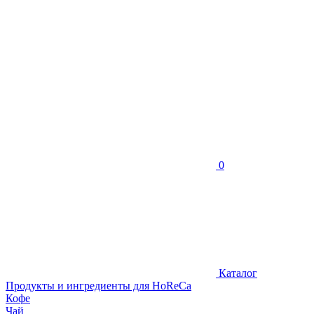
0
Каталог
Продукты и ингредиенты для HoReCa
Кофе
Чай