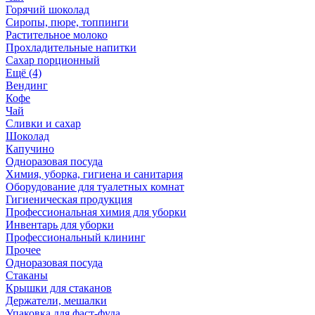
Горячий шоколад
Сиропы, пюре, топпинги
Растительное молоко
Прохладительные напитки
Сахар порционный
Ещё (4)
Вендинг
Кофе
Чай
Сливки и сахар
Шоколад
Капучино
Одноразовая посуда
Химия, уборка, гигиена и санитария
Оборудование для туалетных комнат
Гигиеническая продукция
Профессиональная химия для уборки
Инвентарь для уборки
Профессиональный клининг
Прочее
Одноразовая посуда
Стаканы
Крышки для стаканов
Держатели, мешалки
Упаковка для фаст-фуда