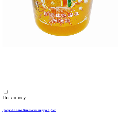
По запросу
Джус-боллы Апельсин ведро 1,3кг