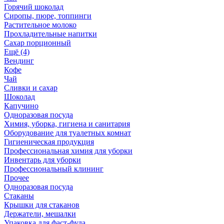
Горячий шоколад
Сиропы, пюре, топпинги
Растительное молоко
Прохладительные напитки
Сахар порционный
Ещё (4)
Вендинг
Кофе
Чай
Сливки и сахар
Шоколад
Капучино
Одноразовая посуда
Химия, уборка, гигиена и санитария
Оборудование для туалетных комнат
Гигиеническая продукция
Профессиональная химия для уборки
Инвентарь для уборки
Профессиональный клининг
Прочее
Одноразовая посуда
Стаканы
Крышки для стаканов
Держатели, мешалки
Упаковка для фаст-фуда