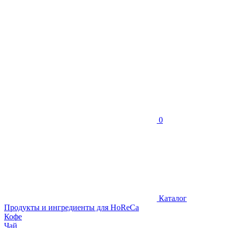
0
Каталог
Продукты и ингредиенты для HoReCa
Кофе
Чай