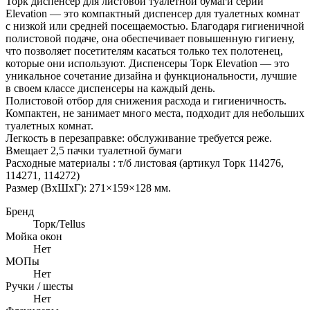
Торк диспенсер для листовой туалетной бумаги серии
Elevation — это компактный диспенсер для туалетных комнат
с низкой или средней посещаемостью. Благодаря гигиеничной
полистовой подаче, она обеспечивает повышенную гигиену,
что позволяет посетителям касаться только тех полотенец,
которые они используют. Диспенсеры Торк Elevation — это
уникальное сочетание дизайна и функциональности, лучшие
в своем классе диспенсеры на каждый день.
Полистовой отбор для снижения расхода и гигиеничность.
Компактен, не занимает много места, подходит для небольших
туалетных комнат.
Легкость в перезаправке: обслуживание требуется реже.
Вмещает 2,5 пачки туалетной бумаги
Расходные материалы : т/б листовая (артикул Торк 114276,
114271, 114272)
Размер (ВxШxГ): 271×159×128 мм.
Бренд
Toрк/Tellus
Мойка окон
Нет
МОПы
Нет
Ручки / шесты
Нет