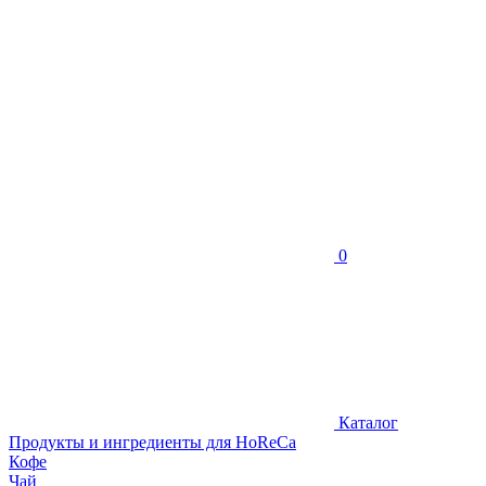
0
Каталог
Продукты и ингредиенты для HoReCa
Кофе
Чай