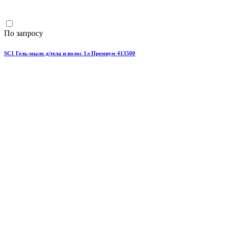
По запросу
SC1 Гель-мыло д/тела и волос 1л Премиум 413500