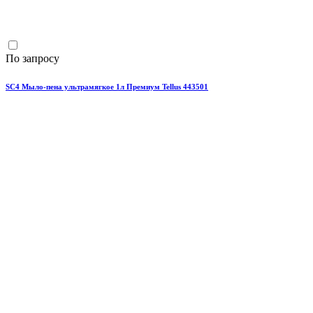
По запросу
SС4 Мыло-пена ультрамягкое 1л Премиум Tellus 443501