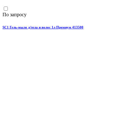
По запросу
SC1 Гель-мыло д/тела и волос 1л Премиум 413500