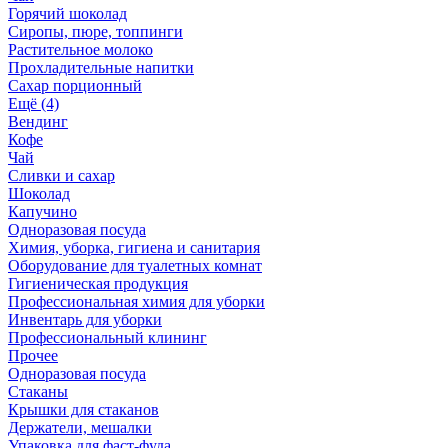
Горячий шоколад
Сиропы, пюре, топпинги
Растительное молоко
Прохладительные напитки
Сахар порционный
Ещё (4)
Вендинг
Кофе
Чай
Сливки и сахар
Шоколад
Капучино
Одноразовая посуда
Химия, уборка, гигиена и санитария
Оборудование для туалетных комнат
Гигиеническая продукция
Профессиональная химия для уборки
Инвентарь для уборки
Профессиональный клининг
Прочее
Одноразовая посуда
Стаканы
Крышки для стаканов
Держатели, мешалки
Упаковка для фаст-фуда