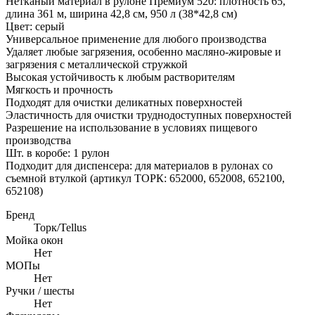
Нетканый материал в рулоне Премиум 520: плотность 65,
длина 361 м, ширина 42,8 см, 950 л (38*42,8 см)
Цвет: серый
Универсальное применение для любого производства
Удаляет любые загрязения, особенно масляно-жировые и
загрязения с металлической стружкой
Высокая устойчивость к любым растворителям
Мягкость и прочность
Подходят для очистки деликатных поверхностей
Эластичность для очистки труднодоступных поверхностей
Разрешение на использование в условиях пищевого
производства
Шт. в коробе: 1 рулон
Подходит для диспенсера: для материалов в рулонах со
съемной втулкой (артикул TOРК: 652000, 652008, 652100,
652108)
Бренд
Toрк/Tellus
Мойка окон
Нет
МОПы
Нет
Ручки / шесты
Нет