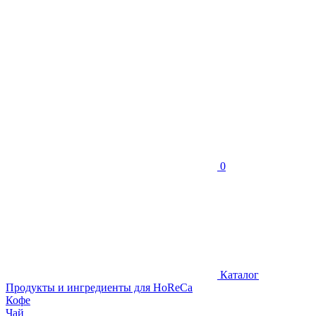
0
Каталог
Продукты и ингредиенты для HoReCa
Кофе
Чай