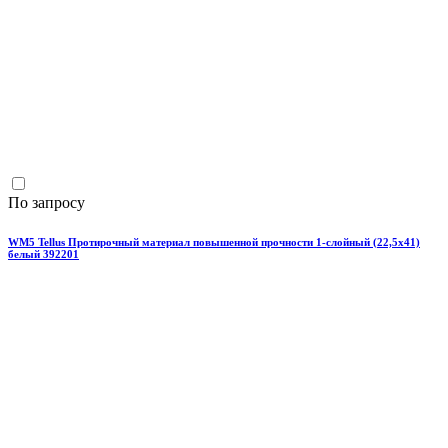
По запросу
WM5 Tellus Протирочный материал повышенной прочности 1-слойный (22,5х41)
белый 392201