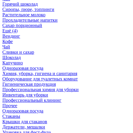
Горячий шоколад
Сиропы, пюре, топпинги
Растительное молоко
Прохладительные напитки
Сахар порционный
Ещё (4)
Вендинг
Кофе
Чай
Сливки и сахар
Шоколад
Капучино
Одноразовая посуда
Химия, уборка, гигиена и санитария
Оборудование для туалетных комнат
Гигиеническая продукция
Профессиональная химия для уборки
Инвентарь для уборки
Профессиональный клининг
Прочее
Одноразовая посуда
Стаканы
Крышки для стаканов
Держатели, мешалки
Упаковка для фаст-фуда