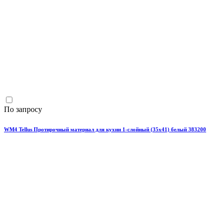
По запросу
WM4 Tellus Протирочный материал для кухни 1-слойный (35х41) белый 383200