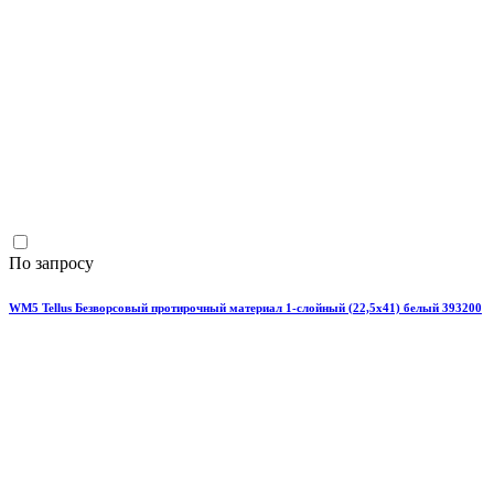
По запросу
WM5 Tellus Безворсовый протирочный материал 1-слойный (22,5х41) белый 393200