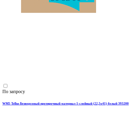
По запросу
WM5 Tellus Безворсовый протирочный материал 1-слойный (22,5х41) белый 393200