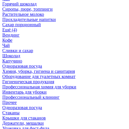
Горячий шоколад
Сиропы, пюре, топпинги
Растительное молоко
Прохладительные напитки
Сахар порционный
Ещё (4)
Вендинг
Кофе
Чай
Сливки и сахар
Шоколад
Капучино
Одноразовая посуда
Химия, уборка, гигиена и санитария
Оборудование для туалетных комнат
Гигиеническая продукция
Профессиональная химия для уборки
Инвентарь для уборки
Профессиональный клининг
Прочее
Одноразовая посуда
Стаканы
Крышки для стаканов
Держатели, мешалки
Упаковка для фаст-фуда