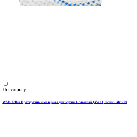
По запросу
WM4 Tellus Протирочный материал для кухни 1-слойный (35х41) белый 383200