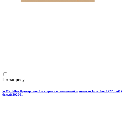
По запросу
WM5 Tellus Протирочный материал повышенной прочности 1-слойный (22,5х41)
белый 392201