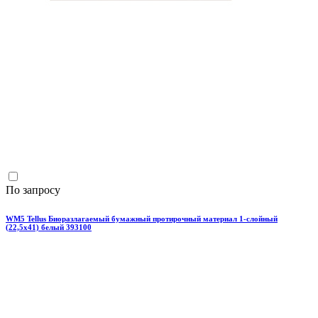
По запросу
WM5 Tellus Биоразлагаемый бумажный протирочный материал 1-слойный
(22,5х41) белый 393100