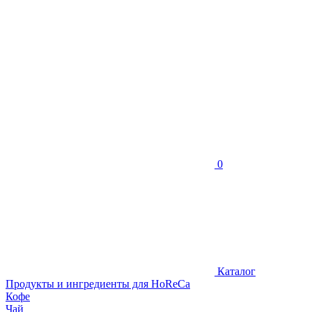
0
Каталог
Продукты и ингредиенты для HoReCa
Кофе
Чай