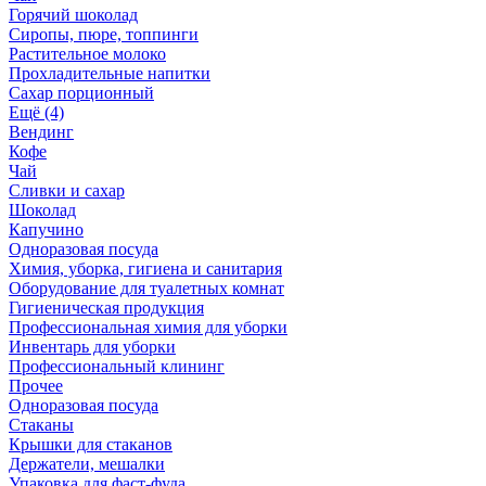
Горячий шоколад
Сиропы, пюре, топпинги
Растительное молоко
Прохладительные напитки
Сахар порционный
Ещё (4)
Вендинг
Кофе
Чай
Сливки и сахар
Шоколад
Капучино
Одноразовая посуда
Химия, уборка, гигиена и санитария
Оборудование для туалетных комнат
Гигиеническая продукция
Профессиональная химия для уборки
Инвентарь для уборки
Профессиональный клининг
Прочее
Одноразовая посуда
Стаканы
Крышки для стаканов
Держатели, мешалки
Упаковка для фаст-фуда