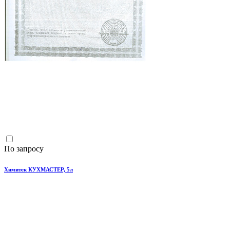
По запросу
Химитек КУХМАСТЕР, 5л