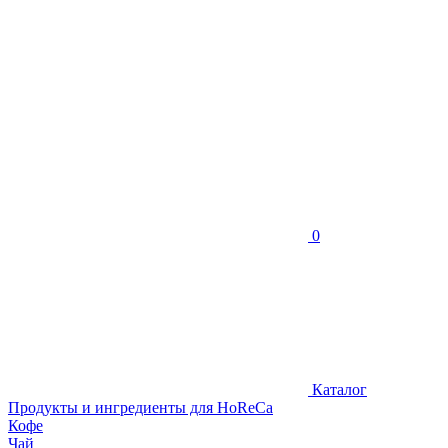
0
Каталог
Продукты и ингредиенты для HoReCa
Кофе
Чай