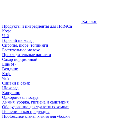
Каталог
Продукты и ингредиенты для HoReCa
Кофе
Чай
Горячий шоколад
Сиропы, пюре, топпинги
Растительное молоко
Прохладительные напитки
Сахар порционный
Ещё (4)
Вендинг
Кофе
Чай
Сливки и сахар
Шоколад
Капучино
Одноразовая посуда
Химия, уборка, гигиена и санитария
Оборудование для туалетных комнат
Гигиеническая продукция
Профессиональная химия для уборки