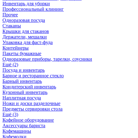
Инвентарь для уборки
Профессиональный клининг
Прочее
Одноразовая посуда
Стаканы
Крышки для стаканов
Держатели, мешалки
Упаковка для фаст-фуда
Контейнеры
Пакеты бумажные
Одноразовые приборы, тарелки, соусники
Ещё (2)
Посуда и инвентарь
Барное и ресторанное стекло
Барный инвентарь
Кондитерский инвентарь
Кухонный инвентарь
Наплитная посуда
Ножи и доски разделочные
Предметы сервировки стола
Ещё (3)
Кофейное оборудование
Аксессуары бариста
Кофемашины
Кофемолки